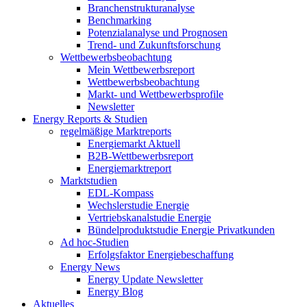
Branchenstrukturanalyse
Benchmarking
Potenzialanalyse und Prognosen
Trend- und Zukunftsforschung
Wettbewerbs­beobachtung
Mein Wettbewerbsreport
Wettbewerbsbeobachtung
Markt- und Wettbewerbsprofile
Newsletter
Energy Reports & Studien
regelmäßige Marktreports
Energiemarkt Aktuell
B2B-Wettbewerbsreport
Energiemarktreport
Marktstudien
EDL-Kompass
Wechslerstudie Energie
Vertriebskanalstudie Energie
Bündelproduktstudie Energie Privatkunden
Ad hoc-Studien
Erfolgsfaktor Energiebeschaffung
Energy News
Energy Update Newsletter
Energy Blog
Aktuelles