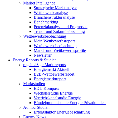
Market Intelligence
Strategische Marktanalyse
Wettbewerbsanalyse
Branchenstrukturanalyse
Benchmarking
Potenzialanalyse und Prognosen
Trend- und Zukunftsforschung
Wettbewerbs­beobachtung
Mein Wettbewerbsreport
Wettbewerbsbeobachtung
Markt- und Wettbewerbsprofile
Newsletter
Energy Reports & Studien
regelmäßige Marktreports
Energiemarkt Aktuell
B2B-Wettbewerbsreport
Energiemarktreport
Marktstudien
EDL-Kompass
Wechslerstudie Energie
Vertriebskanalstudie Energie
Bündelproduktstudie Energie Privatkunden
Ad hoc-Studien
Erfolgsfaktor Energiebeschaffung
Energy News