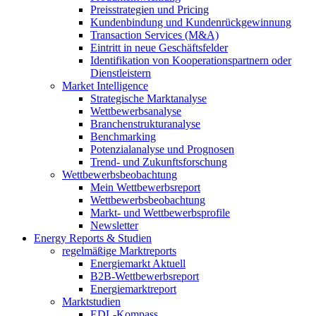
Preisstrategien und Pricing
Kundenbindung und Kundenrückgewinnung
Transaction Services (M&A)
Eintritt in neue Geschäftsfelder
Identifikation von Kooperationspartnern oder
Dienstleistern
Market Intelligence
Strategische Marktanalyse
Wettbewerbsanalyse
Branchenstrukturanalyse
Benchmarking
Potenzialanalyse und Prognosen
Trend- und Zukunftsforschung
Wettbewerbs­beobachtung
Mein Wettbewerbsreport
Wettbewerbsbeobachtung
Markt- und Wettbewerbsprofile
Newsletter
Energy Reports & Studien
regelmäßige Marktreports
Energiemarkt Aktuell
B2B-Wettbewerbsreport
Energiemarktreport
Marktstudien
EDL-Kompass