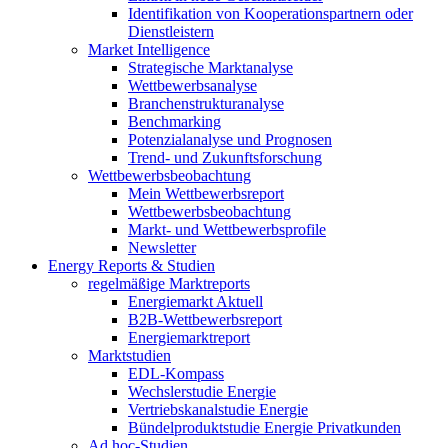
Identifikation von Kooperationspartnern oder
Dienstleistern
Market Intelligence
Strategische Marktanalyse
Wettbewerbsanalyse
Branchenstrukturanalyse
Benchmarking
Potenzialanalyse und Prognosen
Trend- und Zukunftsforschung
Wettbewerbs­beobachtung
Mein Wettbewerbsreport
Wettbewerbsbeobachtung
Markt- und Wettbewerbsprofile
Newsletter
Energy Reports & Studien
regelmäßige Marktreports
Energiemarkt Aktuell
B2B-Wettbewerbsreport
Energiemarktreport
Marktstudien
EDL-Kompass
Wechslerstudie Energie
Vertriebskanalstudie Energie
Bündelproduktstudie Energie Privatkunden
Ad hoc-Studien